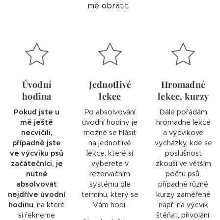
mě obrátit.
Úvodní
Jednotlivé
Hromadné
hodina
lekce
lekce, kurzy
Pokud jste u
Po absolvování
Dále pořádám
mě ještě
úvodní hodiny je
hromadné lekce
necvičili,
možné se hlásit
a výcvikové
případně jste
na jednotlivé
vycházky, kde se
ve výcviku psů
lekce, které si
poslušnost
začátečníci, je
vyberete v
zkouší ve větším
nutné
rezervačním
počtu psů,
absolvovat
systému dle
případně různé
nejdříve úvodní
termínu, který se
kurzy zaměřené
hodinu
, na které
Vám hodí.
např. na výcvik
si řekneme
štěňat, přivolání,