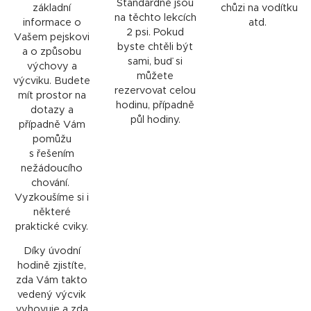
Standardně jsou
základní
chůzi na vodítku
na těchto lekcích
informace o
atd.
2 psi. Pokud
Vašem pejskovi
byste chtěli být
a o způsobu
sami, buď si
výchovy a
můžete
výcviku. Budete
rezervovat celou
mít prostor na
hodinu, případně
dotazy a
půl hodiny.
případně Vám
pomůžu
s řešením
nežádoucího
chování.
Vyzkoušíme si i
některé
praktické cviky.
Díky úvodní
hodině zjistíte,
zda Vám takto
vedený výcvik
vyhovuje a zda