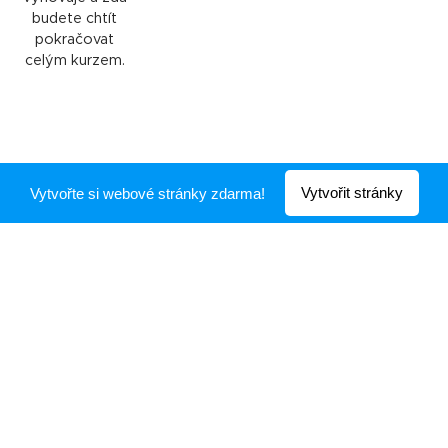
budete chtít
pokračovat
celým kurzem.
Ceník
Vytvořit stránky
Vytvořte si webové stránky zdarma!
na
500 Kč
Úvodní hodi
Jednotlivá lekce - 60 min, 2 psi
250 Kč
(uvedená cena je za jednoho psa)
Individuální lekce - 60 min
500 Kč