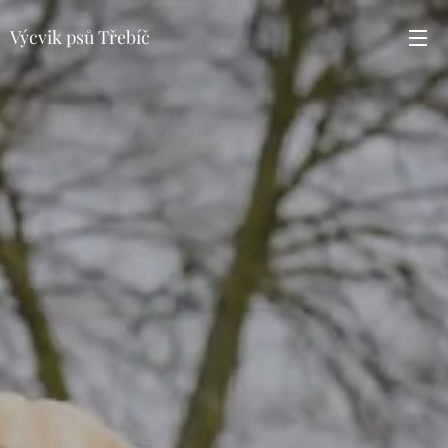
Výcvik psů Třebíč