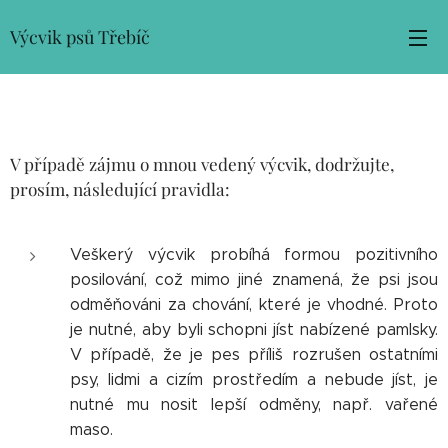
Výcvik psů Třebíč
V případě zájmu o mnou vedený výcvik, dodržujte,
prosím, následující pravidla:
Veškerý výcvik probíhá formou pozitivního
posilování, což mimo jiné znamená, že psi jsou
odměňováni za chování, které je vhodné. Proto
je nutné, aby byli schopni jíst nabízené pamlsky.
V případě, že je pes příliš rozrušen ostatními
psy, lidmi a cizím prostředím a nebude jíst, je
nutné mu nosit lepší odměny, např. vařené
maso.