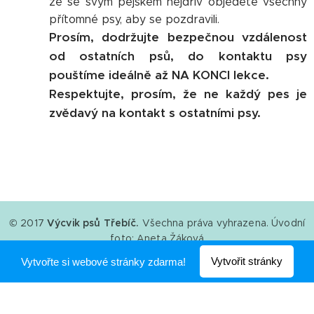
že se svým pejskem nejdřív objedete všechny
přítomné psy, aby se pozdravili.
Prosím, dodržujte bezpečnou vzdálenost
od ostatních psů, do kontaktu psy
pouštíme ideálně až NA KONCI lekce.
Respektujte, prosím, že ne každý pes je
zvědavý na kontakt s ostatními psy.
© 2017
Výcvik psů Třebíč.
Všechna práva vyhrazena. Úvodní
foto: Aneta Žáková
Vytvořeno službou
Webnode
Vytvořit stránky
Vytvořte si webové stránky zdarma!