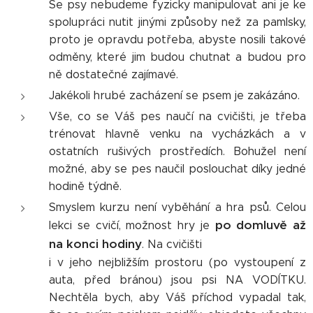
Se psy nebudeme fyzicky manipulovat ani je ke
spolupráci nutit jinými způsoby než za pamlsky,
proto je opravdu potřeba, abyste nosili takové
odměny, které jim budou chutnat a budou pro
ně dostatečné zajímavé.
Jakékoli hrubé zacházení se psem je zakázáno.
Vše, co se Váš pes naučí na cvičišti, je třeba
trénovat hlavně venku na vycházkách a v
ostatních rušivých prostředích. Bohužel není
možné, aby se pes naučil poslouchat díky jedné
hodině týdně.
Smyslem kurzu není vyběhání a hra psů. Celou
po domluvě až
lekci se cvičí, možnost hry je
na konci hodiny
. Na cvičišti
i v jeho nejbližším prostoru (po vystoupení z
auta, před bránou) jsou psi NA VODÍTKU.
Nechtěla bych, aby Váš příchod vypadal tak,